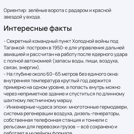
Ориентир: зелёные ворота с радаром и красной 
звездой у входа.
Интересные факты
- Секретный командный пункт Холодной войны под 
Таганкой: построен в 1950‑е для управления дальней 
авиацией и рассчитан на работу после ядерного удара 
с полной автономией (запасы воды, пищи, воздуха, 
связи, энергии).

- На глубине около 60–65 метров без единого окна: 
внутренняя температура круглый год держится 
примерно на одном уровне, а попасть внутрь можно 
через неприметное здание и спуститься по длинному 
шахтному лестничному маршу.

- Инженерные чудеса эпохи: многотонные гермодвери, 
система регенерации воздуха, дизель‑генераторы, 
собственная телефонная станция и тоннели с 
рельсами для перевозки грузов — всё сохранено и 
работает в музейном формате.
