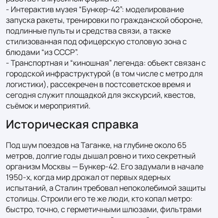
- Интерактив музея “Бункер‑42”: моделирование 
запуска ракеты, тренировки по гражданской обороне, 
подлинные пульты и средства связи, а также 
стилизованная под офицерскую столовую зона с 
блюдами “из СССР”.

- Транспортная и “киношная” легенда: объект связан с 
городской инфраструктурой (в том числе с метро для 
логистики), рассекречен в постсоветское время и 
сегодня служит площадкой для экскурсий, квестов, 
съёмок и мероприятий.
Историческая справка
Под шум поездов на Таганке, на глубине около 65 
метров, долгие годы дышал ровно и тихо секретный 
организм Москвы — Бункер‑42. Его задумали в начале 
1950‑х, когда мир дрожал от первых ядерных 
испытаний, а Сталин требовал непоколебимой защиты 
столицы. Строили его те же люди, кто копал метро: 
быстро, точно, с герметичными шлюзами, фильтрами 