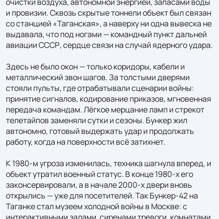
очистки воздуха, автономной энергией, запасами воды 
и провизии. Сквозь скрытые тоннели объект был связан 
со станцией «Таганская», а наверху ни одна вывеска не 
выдавалa, что под ногами — командный пункт дальней 
авиации СССР, сердце связи на случай ядерного удара.

Здесь не было окон — только коридоры, кабели и 
металлический звон шагов. За толстыми дверями 
стояли пульты, где отрабатывали сценарии войны: 
принятие сигналов, кодирование приказов, мгновенная 
передача командам. Лёгкое мерцание ламп и стрекот 
телетайпов заменяли сутки и сезоны. Бункер жил 
автономно, готовый выдержать удар и продолжать 
работу, когда на поверхности всё затихнет.

К 1980‑м угроза изменилась, техника шагнула вперед, и 
объект утратил военный статус. В конце 1980‑х его 
законсервировали, а в начале 2000‑х двери вновь 
открылись — уже для посетителей. Так Бункер‑42 на 
Таганке стал музеем холодной войны в Москве: с 
интерактивными залами, сиренами тревоги, комнатами 