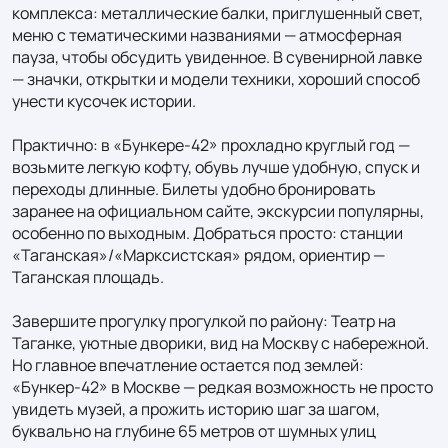
комплекса: металлические балки, приглушенный свет, 
меню с тематическими названиями — атмосферная 
пауза, чтобы обсудить увиденное. В сувенирной лавке 
— значки, открытки и модели техники, хороший способ 
унести кусочек истории.

Практично: в «Бункере‑42» прохладно круглый год — 
возьмите легкую кофту, обувь лучше удобную, спуск и 
переходы длинные. Билеты удобно бронировать 
заранее на официальном сайте, экскурсии популярны, 
особенно по выходным. Добраться просто: станции 
«Таганская»/«Марксистская» рядом, ориентир — 
Таганская площадь.

Завершите прогулку прогулкой по району: Театр на 
Таганке, уютные дворики, вид на Москву с набережной. 
Но главное впечатление остается под землей: 
«Бункер‑42» в Москве — редкая возможность не просто 
увидеть музей, а прожить историю шаг за шагом, 
буквально на глубине 65 метров от шумных улиц 