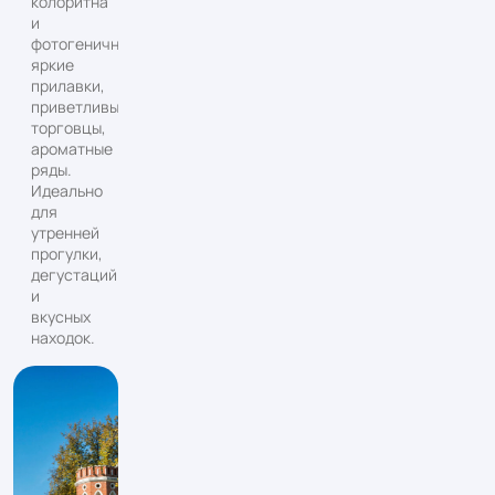
колоритна
и
фотогенична:
яркие
прилавки,
приветливые
торговцы,
ароматные
ряды.
Идеально
для
утренней
прогулки,
дегустаций
и
вкусных
находок.