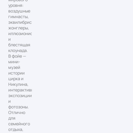
уровня:
воздушные
гимнасты,
эквилибристы,
жонглеры,
иллюзионисты
и
блестящая
клоунада.
В фойе —
мини-
музей
истории
цирка и
Никулина,
интерактивные
экспозиции
и
фотозоны.
Отлично
для
семейного
отдыха,