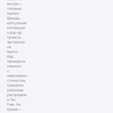
внутри —
топовые
fashion-
бренды,
капсульные
коллекции
и pop-up
проекты.
Загляните
на
бьюти-
бар,
примерьте
новинки
с
персональным
стилистом,
поймайте
сезонные
распродажи
и Tax
Free. На
крыше —