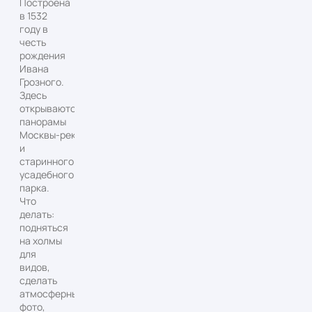
Построена
в 1532
году в
честь
рождения
Ивана
Грозного.
Здесь
открываются
панорамы
Москвы‑реки
и
старинного
усадебного
парка.
Что
делать:
подняться
на холмы
для
видов,
сделать
атмосферные
фото,