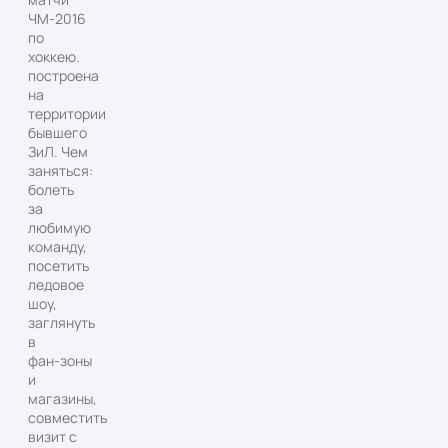
ЧМ‑2016
по
хоккею.
построена
на
территории
бывшего
ЗиЛ. Чем
заняться:
болеть
за
любимую
команду,
посетить
ледовое
шоу,
заглянуть
в
фан‑зоны
и
магазины,
совместить
визит с