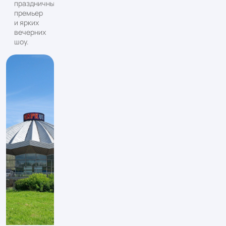
праздничных
премьер
и ярких
вечерних
шоу.