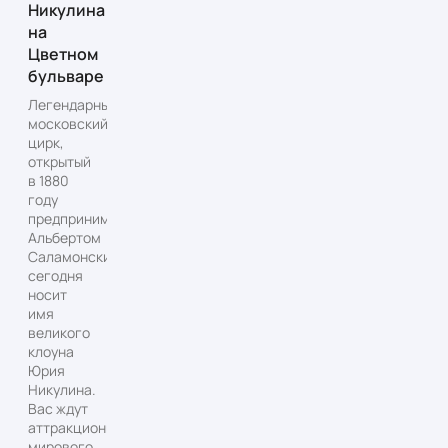
Никулина
на
Цветном
бульваре
Легендарный
московский
цирк,
открытый
в 1880
году
предпринимателем
Альбертом
Саламонским,
сегодня
носит
имя
великого
клоуна
Юрия
Никулина.
Вас ждут
аттракционы
мирового