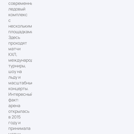
современный
ледовый
комплекс
с
несколькими
площадками.
Здесь
проходят
матчи
КХЛ,
международные
турниры,
шоу на
льду и
масштабные
концерты.
Интересный
факт:
арена
открылась
в 2015
году и
принимала
матчи