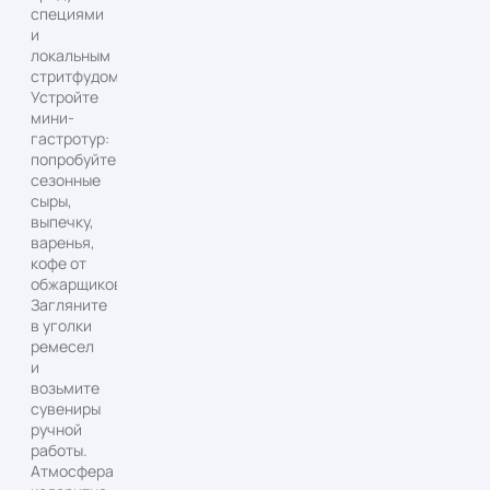
специями
и
локальным
стритфудом.
Устройте
мини-
гастротур:
попробуйте
сезонные
сыры,
выпечку,
варенья,
кофе от
обжарщиков.
Загляните
в уголки
ремесел
и
возьмите
сувениры
ручной
работы.
Атмосфера