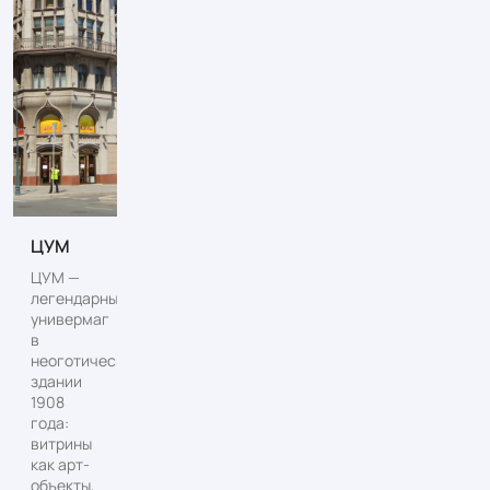
ЦУМ
ЦУМ —
легендарный
универмаг
в
неоготическом
здании
1908
года:
витрины
как арт-
объекты,