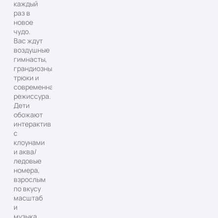
каждый
раз в
новое
чудо.
Вас ждут
воздушные
гимнасты,
грандиозные
трюки и
современная
режиссура.
Дети
обожают
интерактив
с
клоунами
и аква/
ледовые
номера,
взрослым
по вкусу
масштаб
и
музыка.