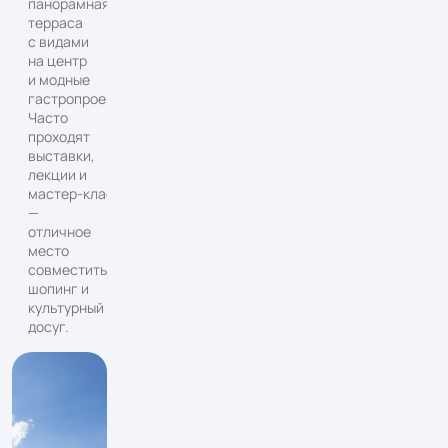
панорамная
терраса
с видами
на центр
и модные
гастропроекты.
Часто
проходят
выставки,
лекции и
мастер‑классы
—
отличное
место
совместить
шопинг и
культурный
досуг.