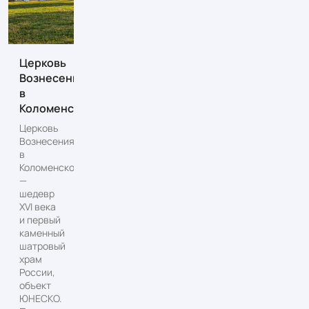
Церковь
Вознесения
в
Коломенском
Церковь
Вознесения
в
Коломенском
—
шедевр
XVI века
и первый
каменный
шатровый
храм
России,
объект
ЮНЕСКО.