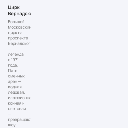
Цирк
Вернадского
Большой
Московский
цирк на
проспекте
Вернадского
—
легенда
с 1971
года.
Пять
сменных
арен —
водная,
ледовая,
иллюзионная,
конная и
световая
—
превращают
шоу