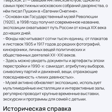
самых престижных московских собраний дворянства, о 
нём писал Пушкин в «Евгении Онегине».

- Основан как Государственный музей Революции 
(1920), в 1998 году получил современное название, 
экспозиции охватывают путь России от конца XIX века 
до наших дней.

- Фонды насчитывают сотни тысяч единиц: от плакатов 
и листовок 1905 и 1917 годов до редких фотографий, 
кинохроники, личных вещей политических и 
общественных деятелей XX–XXI веков.

- Здесь можно увидеть документы и артефакты эпохи 
перестройки и 1990‑х: самиздат, атрибутику выборов, 
символику партий и движений, вещи, отражающие 
повседневность «лихих девяностых».

- Музей активно обновляет экспозицию, использует 
мультимедийные инсталляции и интерактивные залы, 
регулярно проводит крупные временные выставки, 
экскурсии и программы для семей с детьми.
Историческая справка