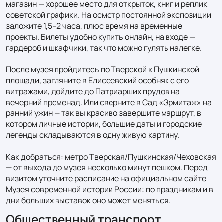
магазин — хорошее место для открыток, книг и реплик 
советской графики. На осмотр постоянной экспозиции 
заложите 1,5–2 часа, плюс время на временные 
проекты. Билеты удобно купить онлайн, на входе — 
гардероб и шкафчики, так что можно гулять налегке.

После музея пройдитесь по Тверской к Пушкинской 
площади, загляните в Елисеевский особняк с его 
витражами, дойдите до Патриарших прудов на 
вечерний променад. Или сверните в Сад «Эрмитаж» на 
ранний ужин — так вы красиво завершите маршрут, в 
котором личные истории, большие даты и городские 
легенды складываются в одну живую картину.

Как добраться: метро Тверская/Пушкинская/Чеховская 
— от выхода до музея несколько минут пешком. Перед 
визитом уточните расписание на официальном сайте 
Музея современной истории России: по праздникам и в 
дни больших выставок оно может меняться.
Общественный транспорт