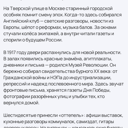
На Тверской улице в Москве старинный городской 
особняк помнит смену эпох. Когда-то здесь собирался 
Английский клуб — светские разговоры, новости из 
Европы, шёпот о реформах, музыка балов. За окнами 
стучали колёса экипажей, а внутри читали газеты и 
спорили о будущем России.

В 1917 году двери распахнулись для новой реальности. 
В залах появились красные знамёна, агитплакаты, 
дневники и письма — родился Музей Революции. Он 
бережно собирал свидетельства бурного XX века: от 
Гражданской войны и НЭПа до индустриализации, 
репрессий и надежд послевоенного мира. Здесь звучат 
фронтовые письма, хранятся газеты Дня Победы, 
фотографии разорённых улиц и улыбки тех, кто 
вернулся домой.

Шестидесятые принесли «оттепель»: афиши выставок, 
кухонные разговоры коммуналок, самиздат, гитары 
дворовых песен. На витринах — комсомольские билеты 