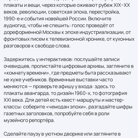
плакаты и вещи, через которые оживают рубеж XIX–XX 
веков, революции, советская эпоха, перестройка, 
1990‑е и события новейшей России. Включите 
аудиогид, чтобы не спешить: голос проведёт от 
дореформенной Москвы к эпохе индустриализации, от 
фронтовых писем к телевизионной хронике, от кухонных 
разговоров к свободе слова.

Задержитесь у интерактивов: послушайте записи 
очевидцев, пролистайте цифровые архивы, загляните в 
«комнату времени», где предметы быта рассказывают 
не хуже учебников. Временные выставки часто 
меняются — проверьте афишу у входа: здесь то 
плакаты авангарда, то дизайн 1960-х, то фотография 
XXI века. Для детей есть квест-маршруты и мастер-
классы: соберите «чемодан эпохи», разгадайте шифры 
газетных заголовков, попробуйте себя в роли 
музейного репортёра.

Сделайте паузу в уютном дворике или загляните в 