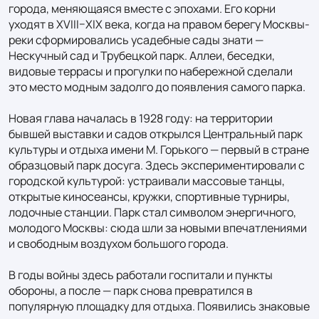
города, меняющаяся вместе с эпохами. Его корни 
уходят в XVIII–XIX века, когда на правом берегу Москвы-
реки сформировались усадебные сады знати — 
Нескучный сад и Трубецкой парк. Аллеи, беседки, 
видовые террасы и прогулки по набережной сделали 
это место модным задолго до появления самого парка.

Новая глава началась в 1928 году: на территории 
бывшей выставки и садов открылся Центральный парк 
культуры и отдыха имени М. Горького — первый в стране 
образцовый парк досуга. Здесь экспериментировали с 
городской культурой: устраивали массовые танцы, 
открытые киносеансы, кружки, спортивные турниры, 
лодочные станции. Парк стал символом энергичного, 
молодого Москвы: сюда шли за новыми впечатлениями 
и свободным воздухом большого города.

В годы войны здесь работали госпитали и пункты 
обороны, а после — парк снова превратился в 
популярную площадку для отдыха. Появились знаковые 