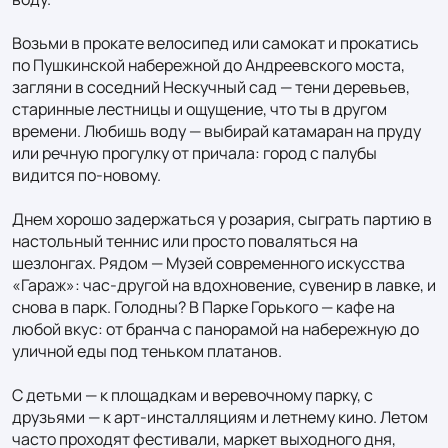
Возьми в прокате велосипед или самокат и прокатись 
по Пушкинской набережной до Андреевского моста, 
загляни в соседний Нескучный сад — тени деревьев, 
старинные лестницы и ощущение, что ты в другом 
времени. Любишь воду — выбирай катамаран на пруду 
или речную прогулку от причала: город с палубы 
видится по‑новому.

Днем хорошо задержаться у розария, сыграть партию в 
настольный теннис или просто поваляться на 
шезлонгах. Рядом — Музей современного искусства 
«Гараж»: час‑другой на вдохновение, сувенир в лавке, и 
снова в парк. Голодны? В Парке Горького — кафе на 
любой вкус: от бранча с панорамой на набережную до 
уличной еды под теньком платанов.

С детьми — к площадкам и веревочному парку, с 
друзьями — к арт‑инсталляциям и летнему кино. Летом 
часто проходят фестивали, маркет выходного дня, 