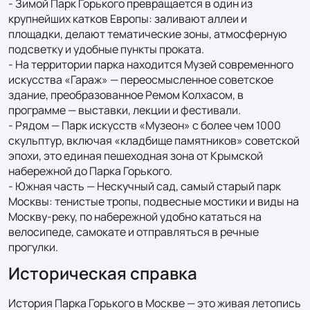
- Зимой Парк Горького превращается в один из 
крупнейших катков Европы: заливают аллеи и 
площадки, делают тематические зоны, атмосферную 
подсветку и удобные пункты проката.

- На территории парка находится Музей современного 
искусства «Гараж» — переосмысленное советское 
здание, преобразованное Ремом Колхасом, в 
программе — выставки, лекции и фестивали.

- Рядом — Парк искусств «Музеон» с более чем 1000 
скульптур, включая «кладбище памятников» советской 
эпохи, это единая пешеходная зона от Крымской 
набережной до Парка Горького.

- Южная часть — Нескучный сад, самый старый парк 
Москвы: тенистые тропы, подвесные мостики и виды на 
Москву-реку, по набережной удобно кататься на 
велосипеде, самокате и отправляться в речные 
прогулки.
Историческая справка
История Парка Горького в Москве — это живая летопись 