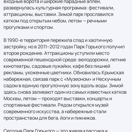
входные ворота и широкие парадные аллеи, 
развернулась культурная программа: фестивали, 
аттракционы, выставки. Зимой парк прославился 
катком под открытым небом, летом — речными 
прогулками и спортом.

В 1990‑е территория пережила спад и хаотичную 
застройку, но в 2011–2012 годах Парк Горького получил 
второе рождение. Аттракционы уступили место 
современной пешеходной среде: велодорожки, летние 
кинотеатры, садовые лужайки, кафе без лишней 
рекламы, ухоженные цветники. Обновилась Крымская 
набережная, связав парк с «Музеоном» и Нескучным 
садом в единую прогулочную зону вдоль воды. Зимой 
здесь снова заливают один из самых известных катков 
Москвы, летом — проходят выставки, концерты и 
спортивные фестивали. Рядом открылся музей 
современного искусства, а набережные стали 
пространством для бега, йоги и пикников.

Сегодня Парк Горького — это живая классика и 