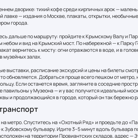
еннем дворике: тихий кофе среди кирпичных арок — малень
й лавке — издания о Москве, плакаты, открытки, необычные
ром города.

сь дальше по маршруту: пройдите к Крымскому Валу и Парк
 небом и вид на Крымский мост. По набережной — к Парку Г
закат вернитесь к мосту: огни отражаются в воде, и в голов
в музейных залах.

ые выставки, расписание экскурсий и цены на билеты смотр
о обновляется. Добраться проще всего пешком от метро, н
ольцу. Если останется время, загляните в соседние простр
 павильоны у Музеона — и у вас получится идеальный моск
квы и продолжающийся в городе, который он так бережно р
транспорт
 на метро. Спуститесь на «Охотный Ряд» и проедьте до «Пар
 к Зубовскому бульвару. Идите 3–5 минут вдоль бульвара 
сположен на территории Провиантских складов, адрес — Зуб