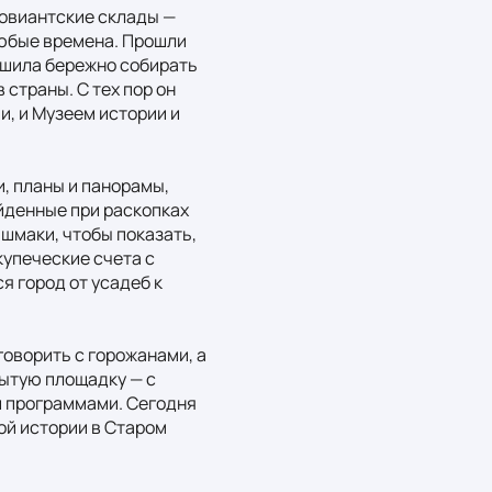
овиантские склады — 
любые времена. Прошли 
ешила бережно собирать 
страны. С тех пор он 
, и Музеем истории и 
, планы и панорамы, 
йденные при раскопках 
маки, чтобы показать, 
упеческие счета с 
 город от усадеб к 
оворить с горожанами, а 
ытую площадку — с 
 программами. Сегодня 
й истории в Старом 