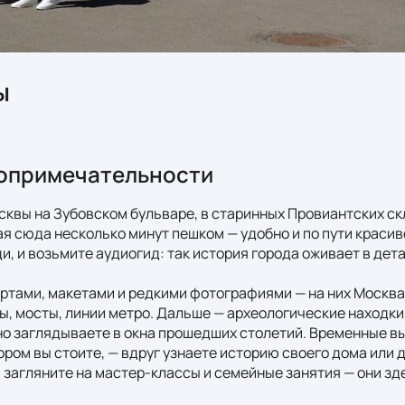
ы
опримечательности
сквы на Зубовском бульваре, в старинных Провиантских скл
я сюда несколько минут пешком — удобно и по пути красиво
и, и возьмите аудиогид: так история города оживает в детал
ртами, макетами и редкими фотографиями — на них Москва 
ы, мосты, линии метро. Дальше — археологические находки,
о заглядываете в окна прошедших столетий. Временные вы
ором вы стоите, — вдруг узнаете историю своего дома или д
 загляните на мастер-классы и семейные занятия — они здес