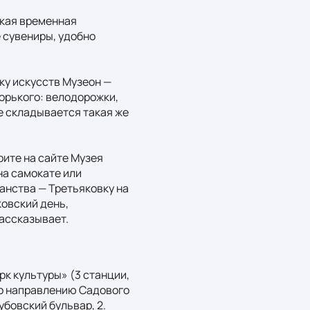
кая временная 
 сувениры, удобно 
у искусств Музеон — 
орького: велодорожки, 
е складывается такая же 
ите на сайте Музея 
а самокате или 
анства — Третьяковку на 
овский день, 
ассказывает.
к культуры» (3 станции, 
по направлению Садового 
овский бульвар, 2. 