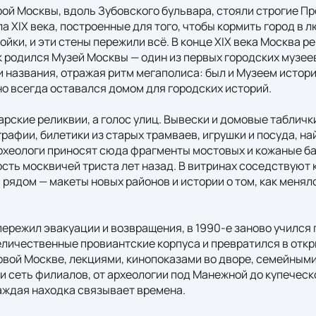
рой Москвы, вдоль Зубовского бульвара, стояли строгие Пр
а XIX века, построенные для того, чтобы кормить город в 
ойки, и эти стены пережили всё. В конце XIX века Москва р
 родился Музей Москвы — один из первых городских музеев 
и названия, отражая ритм мегаполиса: был и Музеем истории
о всегда оставался домом для городских историй.

арские реликвии, а голос улиц. Вывески и домовые таблички
фии, билетики из старых трамваев, игрушки и посуда, на
рхеологи приносят сюда фрагменты мостовых и кожаные баш
сть москвичей триста лет назад. В витринах соседствуют к
рядом — макеты новых районов и истории о том, как менялся
пережил эвакуации и возвращения, в 1990-е заново учился г
величественные провиантские корпуса и превратился в откр
овой Москве, лекциями, кинопоказами во дворе, семейными
и сеть филиалов, от археологии под Манежной до купеческо
аждая находка связывает времена.
