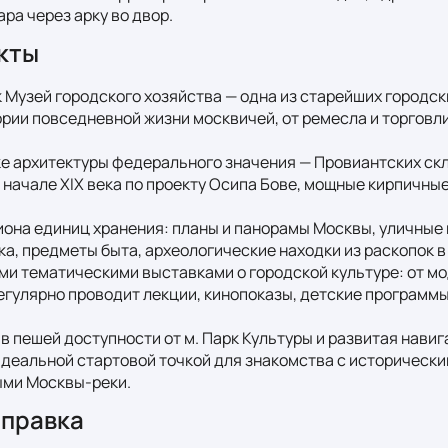
ра через арку во двор.
кты
к Музей городского хозяйства — одна из старейших городски
ии повседневной жизни москвичей, от ремесла и торговли 
ке архитектуры федерального значения — Провиантских скл
 начале XIX века по проекту Осипа Бове, мощные кирпичные 
иона единиц хранения: планы и панорамы Москвы, уличные в
а, предметы быта, археологические находки из раскопок в 
ми тематическими выставками о городской культуре: от мод
егулярно проводит лекции, кинопоказы, детские программы
в пешей доступности от м. Парк Культуры и развитая навиг
идеальной стартовой точкой для знакомства с исторически
ыми Москвы-реки.
справка