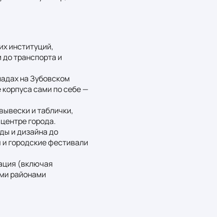
х институций, 
до транспорта и 
адах на Зубовском 
корпуса сами по себе — 
ывески и таблички, 
центре города.

ы и дизайна до 
 и городские фестивали 
ация (включая 
ми районами 