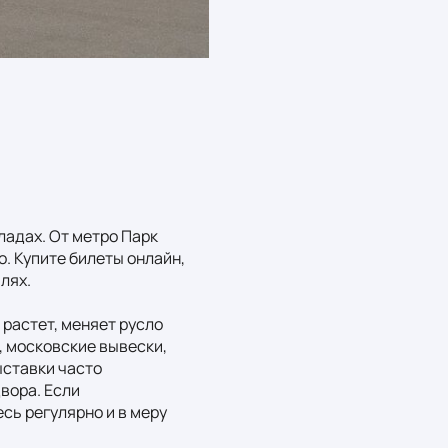
адах. От метро Парк 
. Купите билеты онлайн, 
ях.

растет, меняет русло 
 московские вывески, 
ставки часто 
вора. Если 
ь регулярно и в меру 