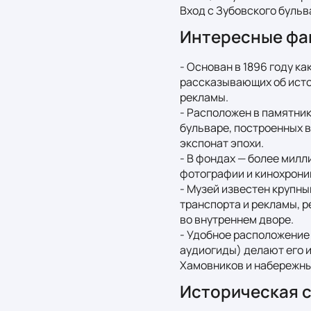
Вход с Зубовского бульва
Интересные фа
- Основан в 1896 году ка
рассказывающих об истор
рекламы.

- Расположен в памятни
бульваре, построенных в
экспонат эпохи.

- В фондах — более милл
фотографии и кинохроник
- Музей известен крупны
транспорта и рекламы, р
во внутреннем дворе.

- Удобное расположение 
аудиогиды) делают его 
Хамовников и набережн
Историческая 