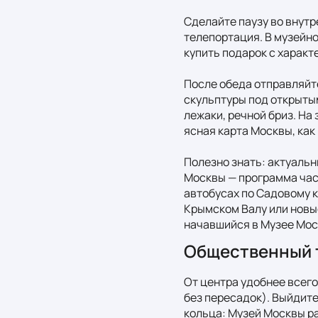
Сделайте паузу во внутр
телепортация. В музейно
купить подарок с характе
После обеда отправляйте
скульптуры под открытым
лежаки, речной бриз. На 
ясная карта Москвы, как 
Полезно знать: актуальн
Москвы — программа част
автобусах по Садовому к
Крымском Валу или новые
начавшийся в Музее Мос
Общественный 
От центра удобнее всего
без пересадок). Выйдите
кольца: Музей Москвы ра