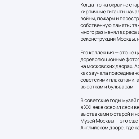
Когда-то на окраине ста
кирпичные гиганты начал
войны, пожары и перестр
собственную память: так
много раз менял адреса 
реконструкции Москвы, н
Его коллекция — это не ц
дореволюционные фотогра
на московских дворах. А
как звучала повседневно
советскими плакатами, а 
высоткам и бульварам.

В советские годы музей 
в XXI веке освоил свои 
выставками о старой и н
Музей Москвы — это еще 
Английском дворе, где к