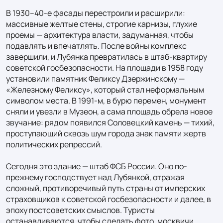
В 1930–40-е фасады перестроили и расширили: 
массивные желтые стены, строгие карнизы, глухие 
проемы — архитектура власти, задуманная, чтобы 
подавлять и впечатлять. После войны комплекс 
завершили, и Лубянка превратилась в штаб-квартиру 
советской госбезопасности. На площади в 1958 году 
установили памятник Феликсу Дзержинскому — 
«Железному Феликсу», который стал неформальным 
символом места. В 1991-м, в бурю перемен, монумент 
сняли и увезли в Музеон, а сама площадь обрела новое 
звучание: рядом появился Соловецкий камень — тихий, 
проступающий сквозь шум города знак памяти жертв 
политических репрессий.

Сегодня это здание — штаб ФСБ России. Оно по-
прежнему господствует над Лубянкой, отражая 
сложный, противоречивый путь страны от имперских 
страховщиков к советской госбезопасности и далее, в 
эпоху постсоветских смыслов. Туристы 
останавливаются, чтобы сделать фото, москвичи 