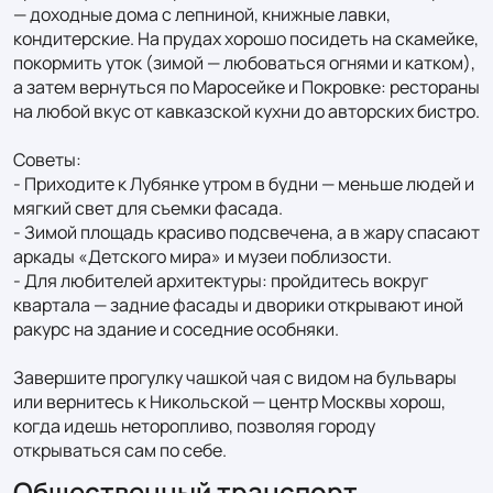
— доходные дома с лепниной, книжные лавки, 
кондитерские. На прудах хорошо посидеть на скамейке, 
покормить уток (зимой — любоваться огнями и катком), 
а затем вернуться по Маросейке и Покровке: рестораны 
на любой вкус от кавказской кухни до авторских бистро.

Советы:

- Приходите к Лубянке утром в будни — меньше людей и 
мягкий свет для съемки фасада.

- Зимой площадь красиво подсвечена, а в жару спасают 
аркады «Детского мира» и музеи поблизости.

- Для любителей архитектуры: пройдитесь вокруг 
квартала — задние фасады и дворики открывают иной 
ракурс на здание и соседние особняки.

Завершите прогулку чашкой чая с видом на бульвары 
или вернитесь к Никольской — центр Москвы хорош, 
когда идешь неторопливо, позволяя городу 
открываться сам по себе.
Общественный транспорт