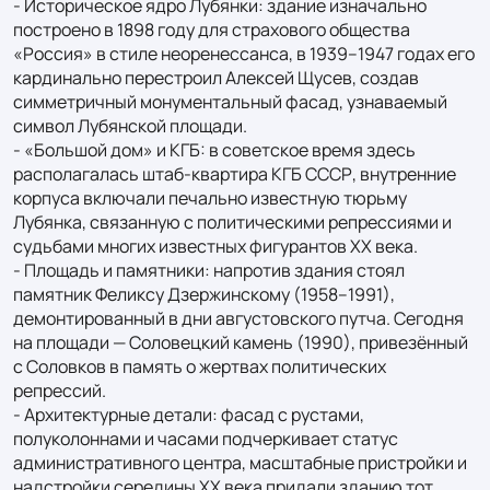
- Историческое ядро Лубянки: здание изначально 
построено в 1898 году для страхового общества 
«Россия» в стиле неоренессанса, в 1939–1947 годах его 
кардинально перестроил Алексей Щусев, создав 
симметричный монументальный фасад, узнаваемый 
символ Лубянской площади.

- «Большой дом» и КГБ: в советское время здесь 
располагалась штаб-квартира КГБ СССР, внутренние 
корпуса включали печально известную тюрьму 
Лубянка, связанную с политическими репрессиями и 
судьбами многих известных фигурантов XX века.

- Площадь и памятники: напротив здания стоял 
памятник Феликсу Дзержинскому (1958–1991), 
демонтированный в дни августовского путча. Сегодня 
на площади — Соловецкий камень (1990), привезённый 
с Соловков в память о жертвах политических 
репрессий.

- Архитектурные детали: фасад с рустами, 
полуколоннами и часами подчеркивает статус 
административного центра, масштабные пристройки и 
надстройки середины XX века придали зданию тот 