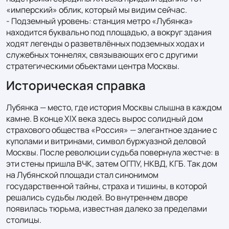
«имперский» облик, который мы видим сейчас.

- Подземный уровень: станция метро «Лубянка» 
находится буквально под площадью, а вокруг здания 
ходят легенды о разветвлённых подземных ходах и 
служебных тоннелях, связывающих его с другими 
стратегическими объектами центра Москвы.
Историческая справка
Лубянка — место, где история Москвы слышна в каждом 
камне. В конце XIX века здесь вырос солидный дом 
страхового общества «Россия» — элегантное здание с 
куполами и витринами, символ буржуазной деловой 
Москвы. После революции судьба повернула жестче: в 
эти стены пришла ВЧК, затем ОГПУ, НКВД, КГБ. Так дом 
на Лубянской площади стал синонимом 
государственной тайны, страха и тишины, в которой 
решались судьбы людей. Во внутреннем дворе 
появилась тюрьма, известная далеко за пределами 
столицы.
