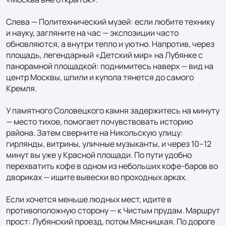
Слева — Политехнический музей: если любите технику 
и науку, загляните на час — экспозиции часто 
обновляются, а внутри тепло и уютно. Напротив, через 
площадь, легендарный «Детский мир» на Лубянке с 
панорамной площадкой: поднимитесь наверх — вид на 
центр Москвы, шпили и купола тянется до самого 
Кремля.

У памятного Соловецкого камня задержитесь на минуту 
— место тихое, помогает почувствовать историю 
района. Затем сверните на Никольскую улицу: 
гирлянды, витрины, уличные музыканты, и через 10–12 
минут вы уже у Красной площади. По пути удобно 
перехватить кофе в одном из небольших кофе-баров во 
двориках — ищите вывески во проходных арках.

Если хочется меньше людных мест, идите в 
противоположную сторону — к Чистым прудам. Маршрут 
прост: Лубянский проезд, потом Мясницкая. По дороге 