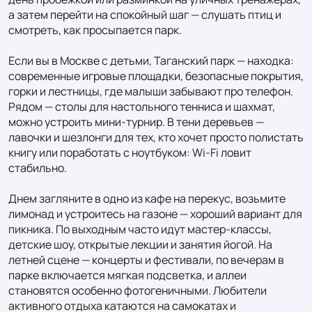
а затем перейти на спокойный шаг — слушать птиц и 
смотреть, как просыпается парк.

Если вы в Москве с детьми, Таганский парк — находка: 
современные игровые площадки, безопасные покрытия, 
горки и лестницы, где малыши забывают про телефон. 
Рядом — столы для настольного тенниса и шахмат, 
можно устроить мини-турнир. В тени деревьев — 
лавочки и шезлонги для тех, кто хочет просто полистать 
книгу или поработать с ноутбуком: Wi‑Fi ловит 
стабильно.

Днем загляните в одно из кафе на перекус, возьмите 
лимонад и устроитесь на газоне — хороший вариант для 
пикника. По выходным часто идут мастер‑классы, 
детские шоу, открытые лекции и занятия йогой. На 
летней сцене — концерты и фестивали, по вечерам в 
парке включается мягкая подсветка, и аллеи 
становятся особенно фотогеничными. Любители 
активного отдыха катаются на самокатах и 