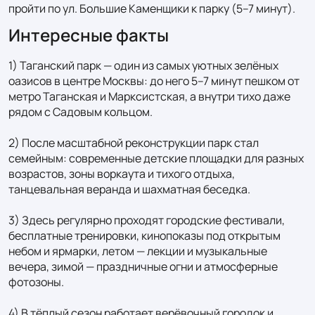
пройти по ул. Большие Каменщики к парку (5–7 минут).
Интересные факты
1) Таганский парк — один из самых уютных зелёных 
оазисов в центре Москвы: до него 5–7 минут пешком от 
метро Таганская и Марксистская, а внутри тихо даже 
рядом с Садовым кольцом.

2) После масштабной реконструкции парк стал 
семейным: современные детские площадки для разных 
возрастов, зоны воркаута и тихого отдыха, 
танцевальная веранда и шахматная беседка.

3) Здесь регулярно проходят городские фестивали, 
бесплатные тренировки, кинопоказы под открытым 
небом и ярмарки, летом — лекции и музыкальные 
вечера, зимой — праздничные огни и атмосферные 
фотозоны.

4) В тёплый сезон работает верёвочный городок и 