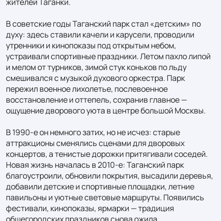
жителей Таганки.

В советские годы Таганский парк стал «детским» по 
духу: здесь ставили качели и карусели, проводили 
утренники и кинопоказы под открытым небом, 
устраивали спортивные праздники. Летом пахло липой 
и мелом от турников, зимой стук коньков по льду 
смешивался с музыкой духового оркестра. Парк 
пережил военное лихолетье, послевоенное 
восстановление и оттепель, сохранив главное — 
ощущение дворового уюта в центре большой Москвы.

В 1990‑е он немного затих, но не исчез: старые 
аттракционы сменялись сценами для дворовых 
концертов, а тенистые дорожки притягивали соседей. 
Новая жизнь началась в 2010‑е: Таганский парк 
благоустроили, обновили покрытия, высадили деревья, 
добавили детские и спортивные площадки, летние 
павильоны и уютные световые маршруты. Появились 
фестивали, кинопоказы, ярмарки — традиция 
общегородских праздников снова ожила.
