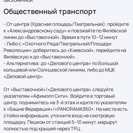
Общественный транспорт
- От центра (Красная площадь/Театральная): пройдите 
к «Александровскому саду» и поезжайте по Филёвской 
линии до «Выставочной». Время в пути 10–12 минут.

- Либо с «Охотного Ряда/Театральной/Площади 
Революции» доберитесь до «Киевской», перейдите на 
Филёвскую и до «Выставочной».

- Альтернатива: до «Делового центра» по Большой 
кольцевой или Солнцевской линиям, либо до МЦК 
«Деловой центр».

От «Выставочной»/«Делового центра» следуйте 
указателям «Афимолл Сити». Войдите в торговый 
центр, поднимитесь на 3-й этаж и идите по указателям 
к «Башне Федерация»/«PANORAMA360». На месте есть 
стойки информации, уточните вход на смотровую 
площадку. Пешком от станций 5–10 минут, маршрут 
полностью под крышей через ТРЦ.