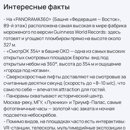
Интересные факты
- На «PANORAMA360» (Башня «Федерация — Восток», 
89‑й этаж) расположена самая высокая в мире фабрика 
мороженого по версии Guinness World Records: здесь 
готовят и угощают пломбиром прямо на высоте около 
327 м.

- «СмотрОК 354» в башне ОКО — одна из самых высоких 
открытых смотровых площадок Европы: вид под 
открытым небом на 360°, высота до 354 м и ощущение 
«города под ногами».

- Сверхскоростные лифты доставляют на смотровые за 
считанные десятки секунд (скорость до ~8–10 м/с), что 
само по себе — впечатля attraction для гостей.

- Панорамы охватывают исторический центр, 
Москва‑реку, МГУ, «Лужники» и Триумф‑Палас, самые 
фотогеничные часы — золотой час заката и ночная 
подсветка небоскрёбов.

- Помимо видов, на площадках часто есть интерактивы: 
VR‑станции, телескопы, мультимедийные экспозиции о 