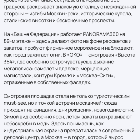
градусов раскрывает знакомую столицу с неожиданной 
стороны — изгибы Москвы‑реки, исторические купола, 
сталинские высотки и бесконечные проспекты.

На «Башне Федерация» работает PANORAMA360 на 
89‑м этаже — здесь делают фото на фоне рассветов и 
закатов, пробуют фирменное мороженое и наблюдают, 
как город зажигает огни. В «ОКО» — смотровая «Высота 
354», где особенно остро чувствуешь дыхание 
мегаполиса: самолёты вдалеке, мерцающие 
магистрали, контуры Кремля и «Москва‑Сити», 
отражённые в собственных фасадах.

Смотровая площадка стала не только туристическим 
must‑see, но и точкой встречи москвичей: сюда 
приходят на свидания, дни рождения, новогодние огни. 
Зимой вид особенно ясен, летом закаты выкрашивают 
небоскрёбы в медь. Здесь понимаешь, как 
индустриальная окраина превратилась в современный 
деловой центр, а Москва — в город, который вырос 