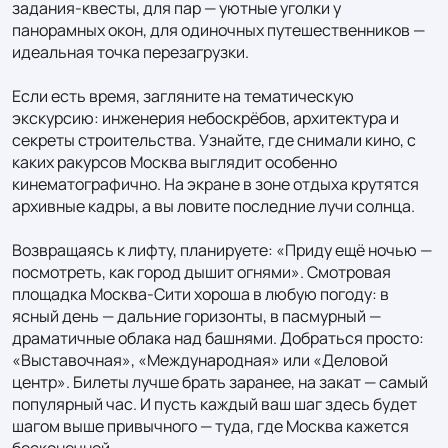
задания‑квесты, для пар — уютные уголки у 
панорамных окон, для одиночных путешественников — 
идеальная точка перезагрузки.

Если есть время, загляните на тематическую 
экскурсию: инженерия небоскрёбов, архитектура и 
секреты строительства. Узнайте, где снимали кино, с 
каких ракурсов Москва выглядит особенно 
кинематографично. На экране в зоне отдыха крутятся 
архивные кадры, а вы ловите последние лучи солнца.

Возвращаясь к лифту, планируете: «Приду ещё ночью — 
посмотреть, как город дышит огнями». Смотровая 
площадка Москва‑Сити хороша в любую погоду: в 
ясный день — дальние горизонты, в пасмурный — 
драматичные облака над башнями. Добраться просто: 
«Выставочная», «Международная» или «Деловой 
центр». Билеты лучше брать заранее, на закат — самый 
популярный час. И пусть каждый ваш шаг здесь будет 
шагом выше привычного — туда, где Москва кажется 
бесконечной.