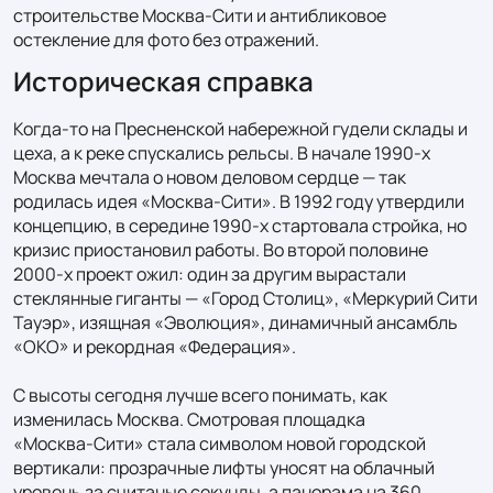
строительстве Москва‑Сити и антибликовое 
остекление для фото без отражений.
Историческая справка
Когда-то на Пресненской набережной гудели склады и 
цеха, а к реке спускались рельсы. В начале 1990‑х 
Москва мечтала о новом деловом сердце — так 
родилась идея «Москва‑Сити». В 1992 году утвердили 
концепцию, в середине 1990‑х стартовала стройка, но 
кризис приостановил работы. Во второй половине 
2000‑х проект ожил: один за другим вырастали 
стеклянные гиганты — «Город Столиц», «Меркурий Сити 
Тауэр», изящная «Эволюция», динамичный ансамбль 
«ОКО» и рекордная «Федерация».

С высоты сегодня лучше всего понимать, как 
изменилась Москва. Смотровая площадка 
«Москва‑Сити» стала символом новой городской 
вертикали: прозрачные лифты уносят на облачный 
уровень за считаные секунды, а панорама на 360 