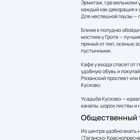
Эрмитаж, где вельможи 
каждый как декорация к 
Для неспешной паузы — лу
Ближе к полудню обойдит
мостике у Грота — лучшие
пряный от лип, осенью з
пустынными.

Кафе у входа спасет от 
удобную обувь и покупай
Рязанский проспект или 
Кусково.

Усадьба Кусково — идеал
каналы, шорох листвы и 
Общественный 
Из центра удобно ехать 
(Таганско‑Краснопреснен