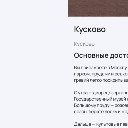
Кусково
Кусково
Основные дост
Вы приезжаете в Москву 
парком, прудами и редко
гравий легко поскрипывае
С утра — дворец: зеркал
Государственный музей к
Большому пруду — розовы
сезон, берите лодку и ме
Дальше — культовые пави