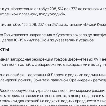
 к ул. Молостовых, автобус 208, 314 или 772 до остановки 
ут пешком к главному входу усадьбы.

»: автобус 133, 208, 237 или 247 до остановки «Музей Куско
а Горьковского направления с Курского вокзала до платфо
 далее 10–15 минут пешком по указателям к усадьбе.
кты
адная загородная резиденция графов Шереметевых XVIII век
тки тысяч гостей, с фейерверками, маскарадами и выступл
на ансамбля — деревянный Дворец с редкими подлинными и
лландский домики, Эрмитаж-павильон, Оранжереи и регуляр


 России сооружение, украшенное тысячами морских раковин,
 материалы ввозили со всего света, а декор создавали м
о служили для катаний на лодках и водных празднеств с «мо
чала устраивали зрелищные представления для знати и дип