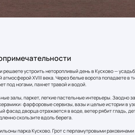
опримечательности
и решаете устроить неторопливый день в Кусково — усадь
й атмосферой XVIII века. Через белые ворота попадаете в т
т под ногами, пахнет травой и водой.

ьные залы, паркет, легкие пастельные интерьеры. Заодно за
ерамики: фарфоровые сервизы, вазы и целые истории в узо
й фасад дворца отражается в воде, ветер рябит гладь, дети
дленно скользите вдоль берега.

льоны парка Кусково. Грот с перламутровыми раковинами 