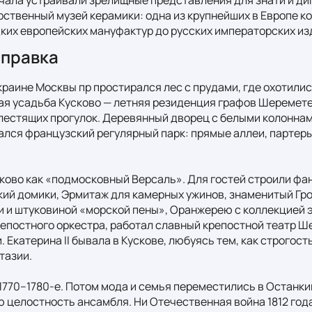
рственный музей керамики: одна из крупнейших в Европе к
дких европейских мануфактур до русских императорских из
справка
раине Москвы пр простирался лес с прудами, где охотились б
ая усадьба Кусково — летняя резиденция графов Шеремете
блестящих прогулок. Деревянный дворец с белыми колоннам
вался французский регулярный парк: прямые аллеи, партеры,
ково как «подмосковный Версаль». Для гостей строили фа
ий домики, Эрмитаж для камерных ужинов, знаменитый Гро
 и штуковиной «морской пены», Оранжерею с коллекцией э
епостного оркестра, работал славный крепостной театр Ше
Екатерина II бывала в Кускове, любуясь тем, как строгост
азии.

1770–1780-е. Потом мода и семья переместились в Останкино
ю целостность ансамбля. Ни Отечественная война 1812 года,