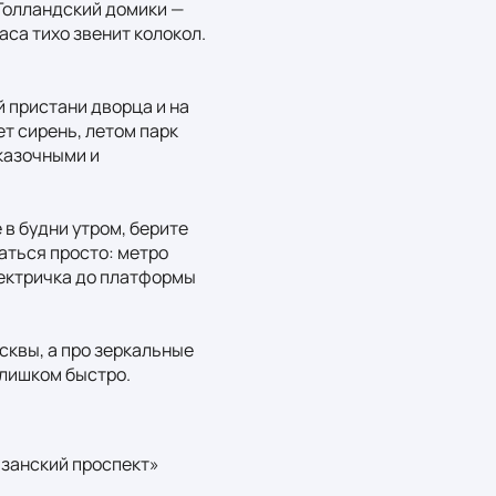
Голландский домики — 
са тихо звенит колокол. 
 пристани дворца и на 
т сирень, летом парк 
казочными и 
в будни утром, берите 
аться просто: метро 
ектричка до платформы 
сквы, а про зеркальные 
слишком быстро.
занский проспект» 