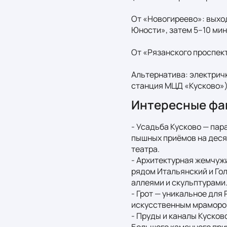
От «Новогиреево»: выход
Юности», затем 5–10 мин
От «Рязанского проспекта
Альтернатива: электричк
станция МЦД «Кусково»),
Интересные фа
- Усадьба Кусково — пар
пышных приёмов на деся
театра.

- Архитектурная жемчужи
рядом Итальянский и Го
аллеями и скульптурами.
- Грот — уникальное для
искусственным мрамором,
- Пруды и каналы Кусков
Большого каменного при