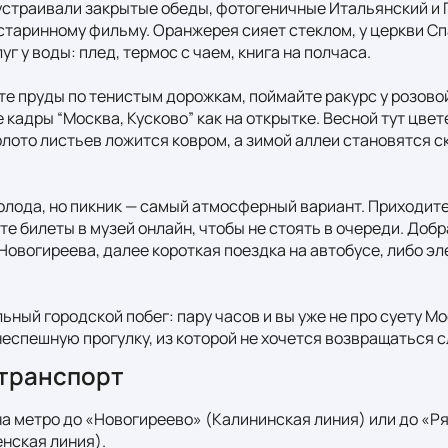
устраивали закрытые обеды, фотогеничные Итальянский и 
старинному фильму. Оранжерея сияет стеклом, у церкви Спа
г у воды: плед, термос с чаем, книга на полчаса.

е пруды по тенистым дорожкам, поймайте ракурс у розовой
 кадры “Москва, Кусково” как на открытке. Весной тут цвете
олото листьев ложится ковром, а зимой аллеи становятся с
голода, но пикник — самый атмосферный вариант. Приходите 
те билеты в музей онлайн, чтобы не стоять в очереди. Добр
Новогиреева, далее короткая поездка на автобусе, либо эл
ьный городской побег: пару часов и вы уже не про суету Мо
неспешную прогулку, из которой не хочется возвращаться 
транспорт
на метро до «Новогиреево» (Калининская линия) или до «Ря
ская линия).
