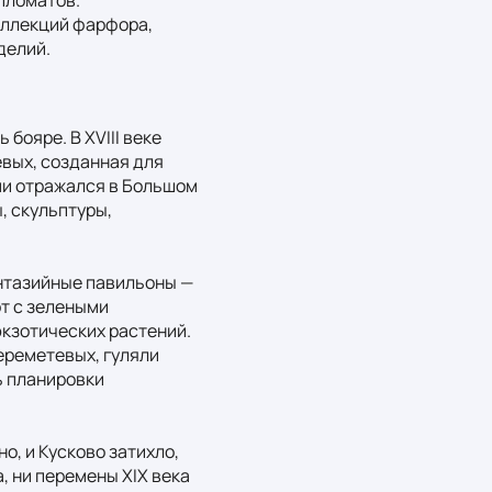
оллекций фарфора, 
делий.
ояре. В XVIII веке 
вых, созданная для 
и отражался в Большом 
 скульптуры, 
нтазийные павильоны — 
т с зелеными 
кзотических растений. 
реметевых, гуляли 
ь планировки 
, и Кусково затихло, 
 ни перемены XIX века 