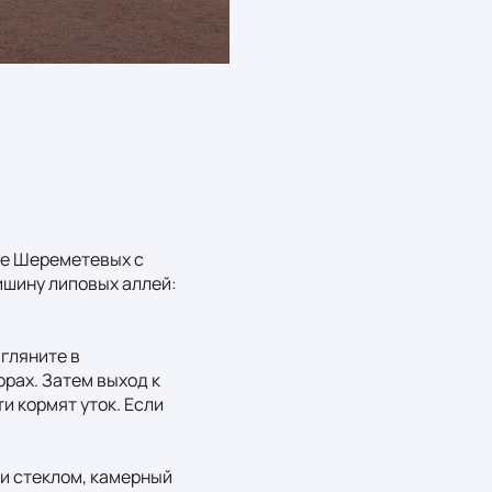
бе Шереметевых с 
ишину липовых аллей: 
гляните в 
рах. Затем выход к 
 кормят уток. Если 
и стеклом, камерный 