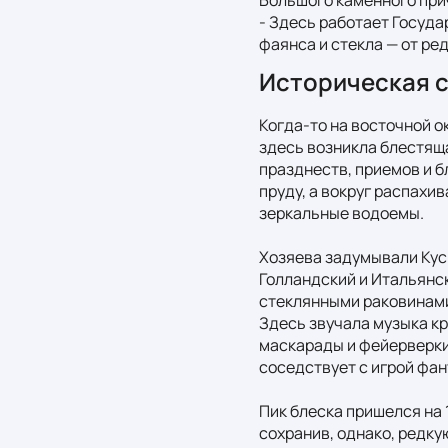
- Здесь работает Госуда
фаянса и стекла — от ре
Историческая 
Когда-то на восточной ок
здесь возникла блестящ
празднеств, приемов и 
пруду, а вокруг распахи
зеркальные водоемы.

Хозяева задумывали Кус
Голландский и Итальянск
стеклянными раковинами
Здесь звучала музыка кр
маскарады и фейерверки. 
соседствует с игрой фант
Пик блеска пришелся на 
сохранив, однако, редку