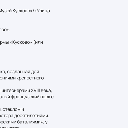
«Музей Кусково»/«Улица 
во».

рмы «Кусково» (или 
а, созданная для 
ениями крепостного 
нтерьерами XVIII века, 
ный французский парк с 
 стеклом и 
астера десятилетиями.

рскими баталиями», у 
ломатов.
