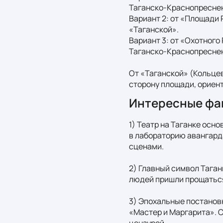
Таганско‑Краснопресненс
Вариант 2: от «Площади 
«Таганской».  

Вариант 3: от «Охотного
Таганско‑Краснопреснен
От «Таганской» (Кольцев
сторону площади, ориенти
Интересные фа
1) Театр на Таганке осн
в лабораторию авангарда
сценами.

2) Главный символ Таган
людей пришли прощаться 
3) Эпохальные постановк
«Мастер и Маргарита». 
цензурой.
