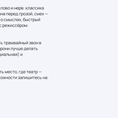
лово и нерв: классика 
на перед грозой, смех — 
о смыслах, быстрый 
с режиссёром: 
ь трамвайный звон в 
брони лучше делать 
иальная) и 
ь место, где театр — 
можности запишитесь на 