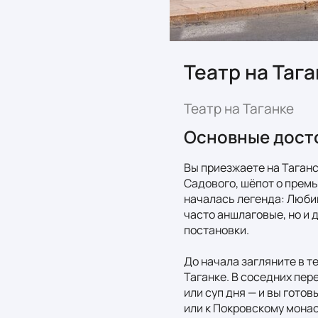
Театр на Таг
Театр на Таганке
Основные дост
Вы приезжаете на Таганск
Садового, шёпот о премь
началась легенда: Любим
часто аншлаговые, но и 
постановки.

До начала загляните в т
Таганке. В соседних пер
или суп дня — и вы готов
или к Покровскому монас