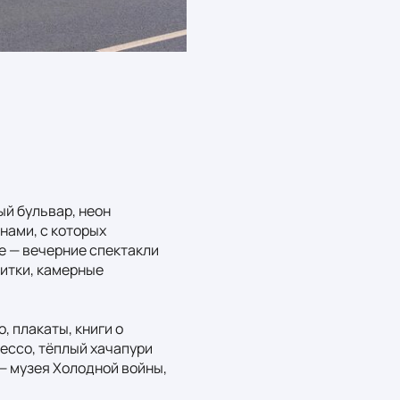
й бульвар, неон 
ами, с которых 
 — вечерние спектакли 
итки, камерные 
 плакаты, книги о 
ессо, тёплый хачапури 
 — музея Холодной войны, 