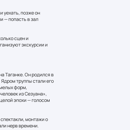
 уехать, позже он 
 — попасть в зал 
олько сцен и 
ганизуют экскурсии и 
а Таганке. Он родился в 
Ядром труппы стали его 
мелых форм, 
еловек из Сезуана», 
елой эпохи — голосом 
спектакли, монтажи о 
ли нерв времени. 