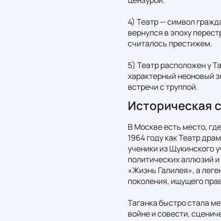
4) Театр — символ гражд
вернулся в эпоху перест
считалось престижем.

5) Театр расположен у Т
характерный неоновый зн
встречи с труппой.
Историческая 
В Москве есть место, где
1964 году как Театр дра
ученики из Щукинского у
политических аллюзий и 
«Жизнь Галилея», а лег
поколения, ищущего прав
Таганка быстро стала ме
войне и совести, сценич