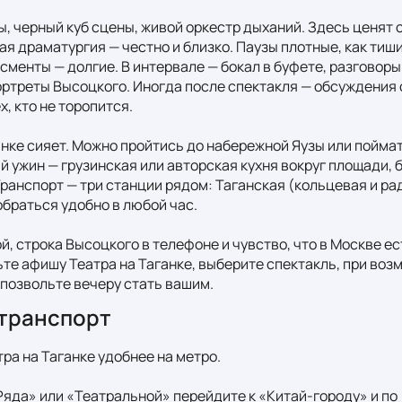
ы, черный куб сцены, живой оркестр дыханий. Здесь ценят с
я драматургия — честно и близко. Паузы плотные, как тиши
енты — долгие. В интервале — бокал в буфете, разговоры 
ортреты Высоцкого. Иногда после спектакля — обсуждения 
, кто не торопится.

нке сияет. Можно пройтись до набережной Яузы или поймат
й ужин — грузинская или авторская кухня вокруг площади, 
Транспорт — три станции рядом: Таганская (кольцевая и рад
браться удобно в любой час.

й, строка Высоцкого в телефоне и чувство, что в Москве ест
те афишу Театра на Таганке, выберите спектакль, при воз
 позвольте вечеру стать вашим.
транспорт
ра на Таганке удобнее на метро.

 Ряда» или «Театральной» перейдите к «Китай‑городу» и по 