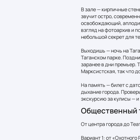
В зале — кирпичные стен
звучит остро, современна
освобождающий, аплодисм
взгляд на фотоархив и п
небольшой секрет для тех
Выходишь — ночь на Тага
Таганском парке. Поздни
заранее в дни премьер. 
Марксистская, так что до
На память — билет с дато
дыхание города. Проверь
экскурсию за кулисы — и
Общественный 
От центра города до Теат
Вариант 1: от «Охотного