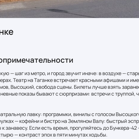
анке
опримечательности
ую — шаг из метро, и город звучит иначе: в воздухе — стары
ерах. Театр на Таганке встречает красными афишами и имен
ов, Высоцкий, свобода сцены. Билеты лучше взять заранее
дневные показы бывают с сюрпризами: встречи с труппой, ч
еатральную лавку: программки, винилы с голосом Высоцкого,
еулках — кофейни и бистро на Земляном Валу: быстрый эспр
ы к занавесу. Если есть время, прогуляйтесь до Бункера-42
тырю — контраст эпох в пяти минутах ходьбы.
