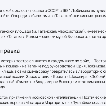
анской смелости позднего СССР: в 1984 Любимова вынудили
ройки. Очереди за билетами на Таганке были километровыми
аганской площади (м. Таганская/Марксистская), имеет неск
ак «Таганка». Рядом — сквер и музей Высоцкого, иногда ор
справка
 история театра слышится в каждом шаге по фойе, — Театр н
мы и комедии на Таганке под руководством Юрия Любимова. 
чилища, а сама сцена сразу превратилась в лабораторию с
живой поэзии. Здесь ставили Брехта и Шекспира, «Добрый ч
ендарный «Гамлет» с Владимиром Высоцким стал символом ц
ду.

стом притяжения московской интеллигенции. Поэтические 
еские версии «Мастера и Маргариты» и «Пугачёва» создава