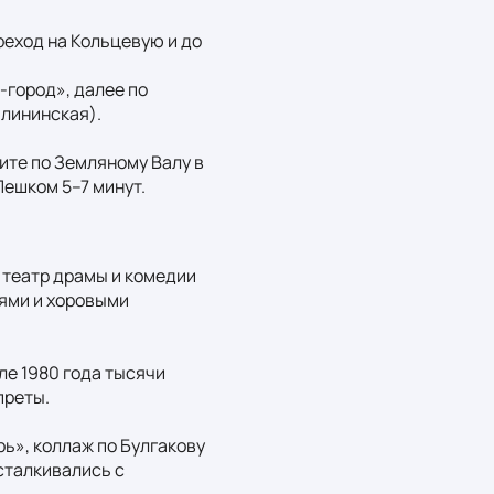
еход на Кольцевую и до 
город», далее по 
лининская).

те по Земляному Валу в 
Пешком 5–7 минут.
 театр драмы и комедии 
ями и хоровыми 
е 1980 года тысячи 
реты.

ь», коллаж по Булгакову 
талкивались с 