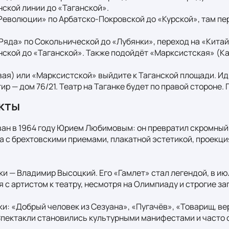
кой линии до «Таганской».  

Революции» по Арбатско‑Покровской до «Курской», там пер
 Ряда» по Сокольнической до «Лубянки», переход на «Китай‑
ской до «Таганской». Также подойдёт «Марксистская» (Ка
ая) или «Марксистской» выйдите к Таганской площади. Иди
р — дом 76/21. Театр на Таганке будет по правой стороне. 
кты
ован в 1964 году Юрием Любимовым: он превратил скромный
 с брехтовскими приемами, плакатной эстетикой, проекци
ки — Владимир Высоцкий. Его «Гамлет» стал легендой, в июл
с артистом к театру, несмотря на Олимпиаду и строгие зап
и: «Добрый человек из Сезуана», «Пугачёв», «Товарищ, вер
Спектакли становились культурными манифестами и часто с