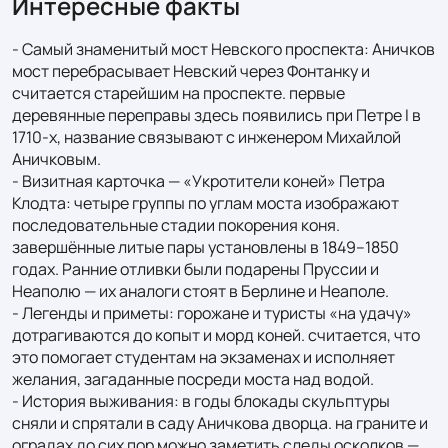
Интересные факты
- Самый знаменитый мост Невского проспекта: Аничков 
мост перебрасывает Невский через Фонтанку и 
считается старейшим на проспекте. первые 
деревянные переправы здесь появились при Петре I в 
1710‑х, название связывают с инженером Михайлой 
Аничковым.

- Визитная карточка — «Укротители коней» Петра 
Клодта: четыре группы по углам моста изображают 
последовательные стадии покорения коня. 
завершённые литые пары установлены в 1849–1850 
годах. Ранние отливки были подарены Пруссии и 
Неаполю — их аналоги стоят в Берлине и Неаполе.

- Легенды и приметы: горожане и туристы «на удачу» 
дотрагиваются до копыт и морд коней. считается, что 
это помогает студентам на экзаменах и исполняет 
желания, загаданные посреди моста над водой.

- История выживания: в годы блокады скульптуры 
сняли и спрятали в саду Аничкова дворца. на граните и 
оградах до сих пор можно заметить следы осколков — 