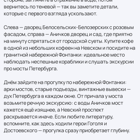
вернитесь по теневой — так вы заметите детали, 
которые с первого взгляда ускользают.

Слева — дворец Белосельских-Белозерских с розовым 
фасадом, справа — Аничков дворец и сад, где приятно 
на минуту спрятаться от городской суеты. Купите кофе 
в одной из небольших кофеен на Невском и посидите на 
гранитной набережной Фонтанки: идеальное место 
наблюдать неспешные кораблики и слушать экскурсии 
про мосты Петербурга.

Днём зайдите на прогулку по набережной Фонтанки: 
арки мостов, старые подъезды, винтажные вывески — 
дух Петербурга в каждом окне. От причала у моста 
возьмите речную экскурсию: с воды Аничков мост 
кажется ещё изящнее, а Невский проспект 
раскрывается иначе. Если любите литературу, 
вспомните, как здесь ходили герои Гоголя и 
Достоевского — прогулка сразу приобретает глубину.
