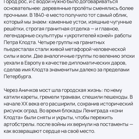
Город рос, и с водой нужно было договариваться 
основательнее: деревянные пролёты сменялись более 
прочными. В 1840‑е место получило тот самый облик, 
который мы знаем: каменные устои, изящные чугунные 
решётки, строгая гранитная отделка — и главное, 
легендарные скульптуры «укротителей коней» работы 
Петра Клодта. Четыре группы на гранитных 
пьедесталах стали живой метафорой человеческой 
силы и воли. Две аналогичные группы по велению эпохи 
уехали в Европу в качестве дипломатических даров, 
сделав имя Клодта знаменитым далеко за пределами 
Петербурга.

Через Аничков мост шла городская жизнь: по нему 
катили кареты, гремели трамваи, спешили пешеходы. В 
начале XX века его расширили, сохранив исторический 
рисунок оград. Во время блокады Лениграда «кони 
Клодта» были сняты и укрыты, чтобы пережить 
артобстрелы. после войны их вернули на постаменты — 
как возвращают сердце на своё место.
