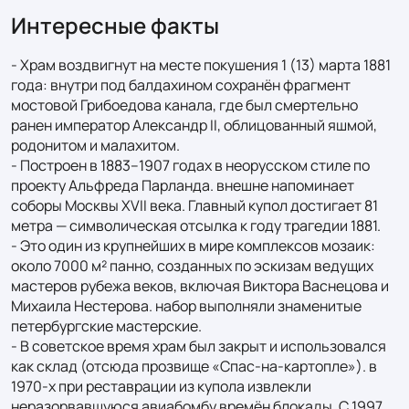
Интересные факты
- Храм воздвигнут на месте покушения 1 (13) марта 1881 
года: внутри под балдахином сохранён фрагмент 
мостовой Грибоедова канала, где был смертельно 
ранен император Александр II, облицованный яшмой, 
родонитом и малахитом.

- Построен в 1883–1907 годах в неорусском стиле по 
проекту Альфреда Парланда. внешне напоминает 
соборы Москвы XVII века. Главный купол достигает 81 
метра — символическая отсылка к году трагедии 1881.

- Это один из крупнейших в мире комплексов мозаик: 
около 7000 м² панно, созданных по эскизам ведущих 
мастеров рубежа веков, включая Виктора Васнецова и 
Михаила Нестерова. набор выполняли знаменитые 
петербургские мастерские.

- В советское время храм был закрыт и использовался 
как склад (отсюда прозвище «Спас-на-картопле»). в 
1970-х при реставрации из купола извлекли 
неразорвавшуюся авиабомбу времён блокады. С 1997 