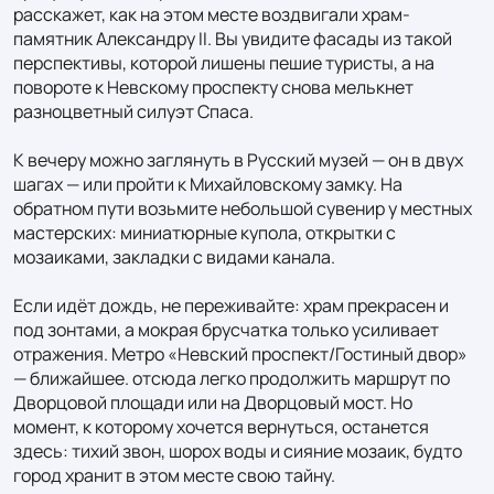
расскажет, как на этом месте воздвигали храм-
памятник Александру II. Вы увидите фасады из такой 
перспективы, которой лишены пешие туристы, а на 
повороте к Невскому проспекту снова мелькнет 
разноцветный силуэт Спаса.

К вечеру можно заглянуть в Русский музей — он в двух 
шагах — или пройти к Михайловскому замку. На 
обратном пути возьмите небольшой сувенир у местных 
мастерских: миниатюрные купола, открытки с 
мозаиками, закладки с видами канала.

Если идёт дождь, не переживайте: храм прекрасен и 
под зонтами, а мокрая брусчатка только усиливает 
отражения. Метро «Невский проспект/Гостиный двор» 
— ближайшее. отсюда легко продолжить маршрут по 
Дворцовой площади или на Дворцовый мост. Но 
момент, к которому хочется вернуться, останется 
здесь: тихий звон, шорох воды и сияние мозаик, будто 
город хранит в этом месте свою тайну.