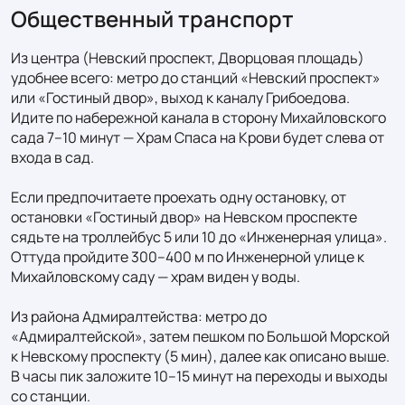
Общественный транспорт
Из центра (Невский проспект, Дворцовая площадь) 
удобнее всего: метро до станций «Невский проспект» 
или «Гостиный двор», выход к каналу Грибоедова. 
Идите по набережной канала в сторону Михайловского 
сада 7–10 минут — Храм Спаса на Крови будет слева от 
входа в сад.

Если предпочитаете проехать одну остановку, от 
остановки «Гостиный двор» на Невском проспекте 
сядьте на троллейбус 5 или 10 до «Инженерная улица». 
Оттуда пройдите 300–400 м по Инженерной улице к 
Михайловскому саду — храм виден у воды.

Из района Адмиралтейства: метро до 
«Адмиралтейской», затем пешком по Большой Морской 
к Невскому проспекту (5 мин), далее как описано выше. 
В часы пик заложите 10–15 минут на переходы и выходы 
со станции.