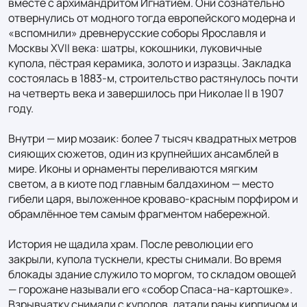
вместе с архимандритом Игнатием. Они сознательно 
отвернулись от модного тогда европейского модерна и 
«вспомнили» древнерусские соборы Ярославля и 
Москвы XVII века: шатры, кокошники, луковичные 
купола, пёстрая керамика, золото и изразцы. Закладка 
состоялась в 1883-м, строительство растянулось почти 
на четверть века и завершилось при Николае II в 1907 
году.

Внутри — мир мозаик: более 7 тысяч квадратных метров 
сияющих сюжетов, один из крупнейших ансамблей в 
мире. Иконы и орнаменты переливаются мягким 
светом, а в киоте под главным балдахином — место 
гибели царя, выложенное кроваво-красным порфиром и 
обрамлённое тем самым фрагментом набережной.

История не щадила храм. После революции его 
закрыли, купола тускнели, кресты снимали. Во время 
блокады здание служило то моргом, то складом овощей 
— горожане называли его «собор Спаса-на-картошке». 
Взрывчатку снимали с куполов, латали раны кирпичом и 