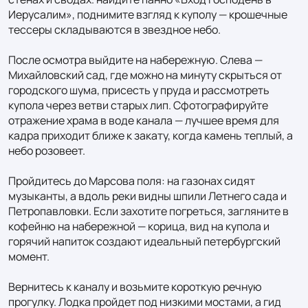
Иерусалим», поднимите взгляд к куполу — крошечные 
тессеры складываются в звездное небо.

После осмотра выйдите на набережную. Слева — 
Михайловский сад, где можно на минуту скрыться от 
городского шума, присесть у пруда и рассмотреть 
купола через ветви старых лип. Сфотографируйте 
отражение храма в воде канала — лучшее время для 
кадра приходит ближе к закату, когда камень теплый, а 
небо розовеет.

Пройдитесь до Марсова поля: на газонах сидят 
музыканты, а вдоль реки видны шпили Летнего сада и 
Петропавловки. Если захотите погреться, загляните в 
кофейню на набережной — корица, вид на купола и 
горячий напиток создают идеальный петербургский 
момент.

Вернитесь к каналу и возьмите короткую речную 
прогулку. Лодка пройдет под низкими мостами, а гид 