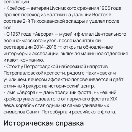
революции.

- Крейсер — ветеран Цусимского сражения 1905 года: 
прошёл переход из Балтики на Дальний Восток в 
составе 2-й Тихоокеанской эскадры и уцелел после 
боя.

- С 1957 года «Аврора» — музей и филиал Центрального 
военно-морского музея: после масштабной 
реставрации 2014–2016 гг. открыты обновлённые 
интерьеры и экспозиции, включая машинное отделение 
и кают-компанию.

- Стоит у Петроградской набережной напротив 
Петропавловской крепости, рядом с Нахимовским 
училищем. вечером эффектно подсвечивается и даёт 
отличный ракурс на исторический центр.

- Имя «Аврора» — дань традиции флота: нынешний 
крейсер унаследовал его от парусного фрегата XIX 
века. корабль стал одним из самых узнаваемых 
символов Санкт‑Петербурга и российского флота.
Историческая справка