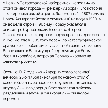
У Невы, у Петроградской набережной, неподвижно 
стоит символ города — крейсер «Аврора». Его история 
— как хроника самой страны. Заложенный в 1897 году на 
Новом Адмиралтействе и спущенный на воду в 1900-м, 
он вошёл в строй к 1903-му и сразу оказался в 
эпицентре бурной эпохи. В составе Второй 
Тихоокеанской эскадры «Аврора» прошла через океаны 
к Цусиме, где в 1905 году пережила катастрофическое 
сражение и, пробившись, ушла в нейтральную Манилу. 
Вернувшись в Балтику, крейсер служил учебным и 
боевым кораблём, встречая Первую мировую на 
северных рубежах.

Осенью 1917 года имя «Авроры» стало легендой: 
вечером 25 октября (7 ноября по новому стилю) 
холостой залп с её носового орудия подал сигнал к 
штурму Зимнего дворца. Этот звук стал рубежом, 
разделившим эпохи, а сам корабль — символом 
перемен.
