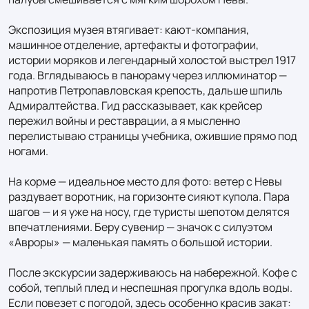
Экспозиция музея втягивает: кают-компания, 
машинное отделение, артефакты и фотографии, 
истории моряков и легендарный холостой выстрел 1917 
года. Вглядываюсь в панораму через иллюминатор — 
напротив Петропавловская крепость, дальше шпиль 
Адмиралтейства. Гид рассказывает, как крейсер 
пережил войны и реставрации, а я мысленно 
перелистываю страницы учебника, ожившие прямо под 
ногами.

На корме — идеальное место для фото: ветер с Невы 
раздувает воротник, на горизонте сияют купола. Пара 
шагов — и я уже на носу, где туристы шепотом делятся 
впечатлениями. Беру сувенир — значок с силуэтом 
«Авроры» — маленькая память о большой истории.

После экскурсии задерживаюсь на набережной. Кофе с 
собой, теплый плед и неспешная прогулка вдоль воды. 
Если повезет с погодой, здесь особенно красив закат: 