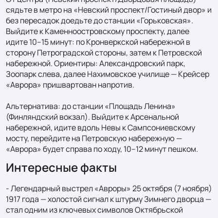
сядьте в метро на «Невский проспект/Гостиный двор» и 
без пересадок доедьте до станции «Горьковская». 
Выйдите к Каменноостровскому проспекту, далее 
идите 10–15 минут: по Кронверкской набережной в 
сторону Петроградской стороны, затем к Петровской 
набережной. Ориентиры: Александровский парк, 
Зоопарк слева, далее Нахимовское училище — Крейсер 
«Аврора» пришвартован напротив.

Альтернатива: до станции «Площадь Ленина» 
(Финляндский вокзал). Выйдите к Арсенальной 
набережной, идите вдоль Невы к Сампсониевскому 
мосту, перейдите на Петровскую набережную — 
«Аврора» будет справа по ходу, 10–12 минут пешком.
Интересные факты
- Легендарный выстрел «Авроры» 25 октября (7 ноября) 
1917 года — холостой сигнал к штурму Зимнего дворца — 
стал одним из ключевых символов Октябрьской 