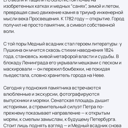
изобретенных катках и медных “санях”, зимой и летом, 
превращая само движение камня в триумф инженерной 
мысли века Просвещения. К 1782 году — открытие. Город 
получил не просто памятник, а символ собственной 
воли.

С той поры Медный всадник стал героем литературы: у 
Пушкина он мчится сквозь стихии наводнения 1824 
года, становясь живой метафорой власти и судьбы. В 
блокаду Ленинграда его укрывали мешками с песком и 
маскировали — он пережил бомбежки, не покидая 
пьедестала, словно хранитель города на Неве.

Сегодня у подножия памятника встречаются 
влюбленные и экскурсии, фотографируются 
выпускники и моряки. Сенатская площадь дышит 
историями, а стремительный силуэт Петра по-
прежнему показывает направление — к открытым 
морям, к смелым замыслам, к будущему Петербурга. 
Стоит лишь поднять взгляд — и Медный всадник снова 