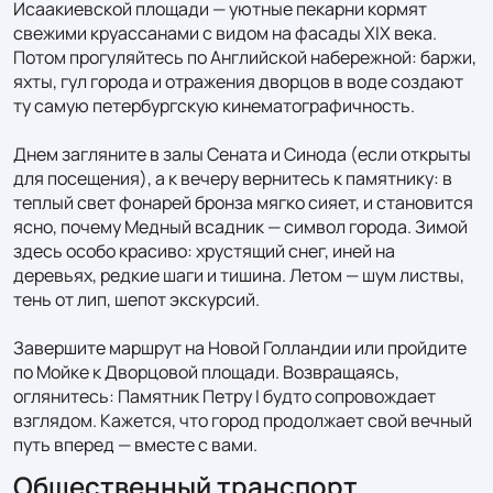
Исаакиевской площади — уютные пекарни кормят 
свежими круассанами с видом на фасады XIX века. 
Потом прогуляйтесь по Английской набережной: баржи, 
яхты, гул города и отражения дворцов в воде создают 
ту самую петербургскую кинематографичность.

Днем загляните в залы Сената и Синода (если открыты 
для посещения), а к вечеру вернитесь к памятнику: в 
теплый свет фонарей бронза мягко сияет, и становится 
ясно, почему Медный всадник — символ города. Зимой 
здесь особо красиво: хрустящий снег, иней на 
деревьях, редкие шаги и тишина. Летом — шум листвы, 
тень от лип, шепот экскурсий.

Завершите маршрут на Новой Голландии или пройдите 
по Мойке к Дворцовой площади. Возвращаясь, 
оглянитесь: Памятник Петру I будто сопровождает 
взглядом. Кажется, что город продолжает свой вечный 
путь вперед — вместе с вами.
Общественный транспорт