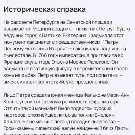
Историческая справка
На рассвете Петербурга на Сенатской площади 
вздымается Медный всадник — памятник Петру I, будто 
ведущий город к Балтике. Екатерина II задумала этот 
монумент как диалог с предшественником: “Петру 
Первому Екатерина Вторая” — лаконичная надпись на 
пьедестале. В 1766 году императрица пригласила во 
Франции скульптора Этьена Мориса Фальконе. Он 
задумал не статичную фигуру, а стремительный взлет: 
конь на дыбах, Петр указывает путь, под копытами — 
змея, символ препятствий, уже преодоленных.

Лицо Петра создала юная ученица Фальконе Мари-Анн 
Колло, уловив спокойную решимость реформатора. 
Отлить такой монумент было подвигом русских 
мастеров. сложнейшее литье выполнил Емельян 
Хайлов. Но не меньше легенд породил пьедестал — 
Гром-камень, гигантский валун, найденный близ Лахты. 
Его везли и тащили по болотистой почве на 