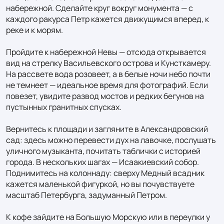
набережной. Сделайте круг вокруг монумента — с 
каждого ракурса Петр кажется движущимся вперед, к 
реке и к морям.

Пройдите к набережной Невы — отсюда открывается 
вид на стрелку Васильевского острова и Кунсткамеру. 
На рассвете вода розовеет, а в белые ночи небо почти 
не темнеет — идеальное время для фотографий. Если 
повезет, увидите развод мостов и редких бегунов на 
пустынных гранитных спусках.

Вернитесь к площади и загляните в Александровский 
сад: здесь можно перевести дух на лавочке, послушать 
уличного музыканта, почитать таблички с историей 
города. В нескольких шагах — Исаакиевский собор. 
Поднимитесь на колоннаду: сверху Медный всадник 
кажется маленькой фигуркой, но вы почувствуете 
масштаб Петербурга, задуманный Петром.

К кофе зайдите на Большую Морскую или в переулки у 