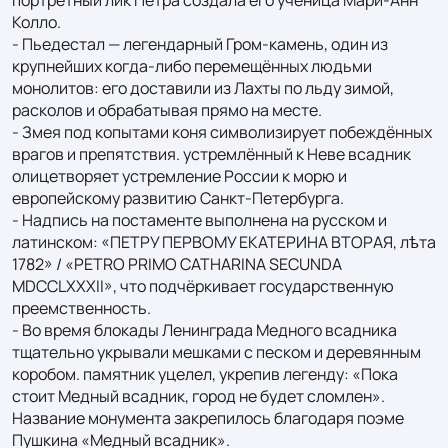
Колло.

- Пьедестал — легендарный Гром-камень, один из 
крупнейших когда-либо перемещённых людьми 
монолитов: его доставили из Лахты по льду зимой, 
расколов и обрабатывая прямо на месте.

- Змея под копытами коня символизирует побеждённых 
врагов и препятствия. устремлённый к Неве всадник 
олицетворяет устремление России к морю и 
европейскому развитию Санкт-Петербурга.

- Надпись на постаменте выполнена на русском и 
латинском: «ПЕТРУ ПЕРВОМУ ЕКАТЕРИНА ВТОРАЯ, лѣта 
1782» / «PETRO PRIMO CATHARINA SECUNDA 
MDCCLXXXII», что подчёркивает государственную 
преемственность.

- Во время блокады Ленинграда Медного всадника 
тщательно укрывали мешками с песком и деревянным 
коробом. памятник уцелел, укрепив легенду: «Пока 
стоит Медный всадник, город не будет сломлен». 
Название монумента закрепилось благодаря поэме 
Пушкина «Медный всадник».