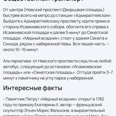
От центра (Невский проспект/Дворцовая площадь) 
быстрее всего на метро до станции «Адмиралтейская». 
Выйдите к Адмиралтейскому проспекту, идите прямо в 
сторону Исаакиевского собора, обогните его справа к 
Исаакиевской площади и далее 5 минут до Сенатской 
площади. «Медный всадник» стоит у здания Сената и 
Синода, рядом с набережной Невы. Вся пешая часть — 
около 10–15 минут.

Альтернатива: от Невского проспекта сядьте на любой 
автобус, следующий до остановок «Исаакиевская 
площадь» или «Сенатская площадь». Оттуда пройти 3–7 
минут к памятнику на углу парка у набережной.
Интересные факты
- Памятник Петру I «Медный всадник» открыт в 1782 
году по приказу Екатерины II. автор — французский 
скульптор Этьен Морис Фальконе, а выразительный 
портретный лик Петра создала его ученица Мари-Анн 