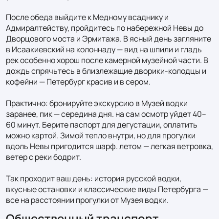
После обеда выйдите к Медному всаднику и 
Адмиралтейству, пройдитесь по набережной Невы до 
Дворцового моста и Эрмитажа. В ясный день загляните 
в Исаакиевский на колоннаду — вид на шпили и гладь 
рек особенно хорош после камерной музейной части. В 
дождь спрячьтесь в близлежащие дворики-колодцы и 
кофейни — Петербург красив и в сером.

Практично: бронируйте экскурсию в Музей водки 
заранее, пик — середина дня. на сам осмотр уйдет 40–
60 минут. Берите паспорт для дегустации, оплатить 
можно картой. Зимой тепло внутри, но для прогулки 
вдоль Невы пригодится шарф. летом — легкая ветровка, 
ветер с реки бодрит.

Так проходит ваш день: история русской водки, 
вкусные остановки и классические виды Петербурга — 
все на расстоянии прогулки от Музея водки.
Общественный транспорт