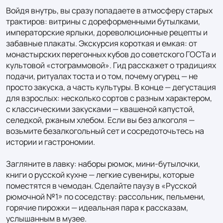
Войдя внутрь, вы сразу попадаете в атмосферу старых 
трактиров: витрины с дореформенными бутылками, 
императорские ярлыки, дореволюционные рецепты и 
забавные плакаты. Экскурсия короткая и емкая: от 
монастырских перегонных кубов до советского ГОСТа и 
культовой «стограммовой». Гид расскажет о традициях 
подачи, ритуалах тоста и о том, почему огурец — не 
просто закуска, а часть культуры. В конце — дегустация 
для взрослых: несколько сортов с разным характером, 
с классическими закусками — квашеной капустой, 
селедкой, ржаным хлебом. Если вы без алкоголя — 
возьмите безалкогольный сет и сосредоточьтесь на 
истории и гастрономии.

Загляните в лавку: наборы рюмок, мини-бутылочки, 
книги о русской кухне — легкие сувениры, которые 
поместятся в чемодан. Сделайте паузу в «Русской 
рюмочной №1» по соседству: рассольник, пельмени, 
горячие пирожки — идеальная пара к рассказам, 
услышанным в музее.
