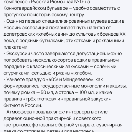
комплексе «Русская Рюмочная №1» на 
Конногвардейском бульваре — удобно совместить с 
прогулкой по историческому центру.

- Один из первых специализированных музеев водки в 
России: экспозиция показывает путь напитка от 
допетровских «хлебных вин» до культовых брендов XX 
века, с редкими бутылками, этикетками и рекламными 
плакатами.

- Экскурсии часто завершаются дегустацией: можно 
попробовать несколько сортов водки в правильном 
порядке и с классическими закусками — солёными 
огурчиками, сельдью и ржаным хлебом.

- Узнаете правду о «40% и Менделееве», как 
формировались государственные монополии и акцизы, 
почему рюмка — 50 мл, а стопка — 100 мл, и какие 
правила «трёх глотков» и «правильной закуски» 
бытуют в России.

- Атмосфера прошлых эпох: интерьеры в стиле 
дореволюционной трактирной и советского 
гастронома, фотозоны с барной утварью, сувенирная 
лавка со стопками, сетами для настоек и 