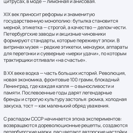
цитрусах, в моде — лимонная и анисовая.

XIX век приносит реформы и знаменитую 
государственную монополию: бутылка становится 
мерной, этикетка — строгой, а качество — делом чести. 
Петербургские заводы и акцизные чиновники 
формируют стандарты, которые переживут эпохи. В 
витринах музея — редкие этикетки, мензурки, аппараты 
для перегонки и суеверные «мерки удачи», по которым 
трактирщики отливали «на счастье».

В XX веке водка — часть больших историй. Революция, 
новая экономика, фронтовые 100 грамм, блокадный 
Ленинград, где каждая капля — о выносливости и 
памяти. Послевоенные годы дарят легендарные 
бренды и строгую культуру застолья: рюмка, холодная 
закуска, тост — как маленький обряд уважения.

С распадом СССР начинается эпоха экспериментов: 
возвращаются дореволюционные рецепты, создаются 
петербургские марки, расцветают авторские настойки. 