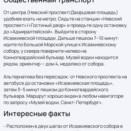
От центра (Невский проспект/Дворцовая площадь) 
удобнее ехать на метро. Сядьте на станции «Невский 
проспект»/«Гостиный двор» и проедьте одну остановку 
до «Адмиралтейской». Выйдите в сторону 
Исаакиевской площади. Дальше пешком 7–10 минут: 
идите по Большой Морской улице к Исаакиевскому 
собору, у сквера поверните налево на 
Конногвардейский бульвар. Музей водки находится 
рядом, ориентир — дом 4, недалеко от собора.

Альтернатива без пересадок: от Невского проспекта на 
автобусе до остановки «Исаакиевская площадь», 
затем 3–5 минут пешком до Конногвардейского 
бульвара. Маршрут хорошо виден в любом навигаторе 
по запросу «Музей водки, Санкт‑Петербург».
Интересные факты
- Расположен в двух шагах от Исаакиевского собора в 